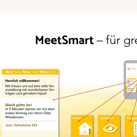
MeetSmart
– für g