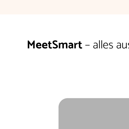
MeetSmart
– alles a