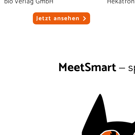
bio verlag GmbH
Hekatro
Jetzt ansehen
MeetSmart
– 